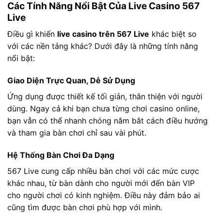
Các Tính Năng Nổi Bật Của Live Casino 567
Live
Điều gì khiến
live casino trên 567 Live
khác biệt so
với các nền tảng khác? Dưới đây là những tính năng
nổi bật:
Giao Diện Trực Quan, Dễ Sử Dụng
Ứng dụng được thiết kế tối giản, thân thiện với người
dùng. Ngay cả khi bạn chưa từng chơi casino online,
bạn vẫn có thể nhanh chóng nắm bắt cách điều hướng
và tham gia bàn chơi chỉ sau vài phút.
Hệ Thống Bàn Chơi Đa Dạng
567 Live cung cấp nhiều bàn chơi với các mức cược
khác nhau, từ bàn dành cho người mới đến bàn VIP
cho người chơi có kinh nghiệm. Điều này đảm bảo ai
cũng tìm được bàn chơi phù hợp với mình.