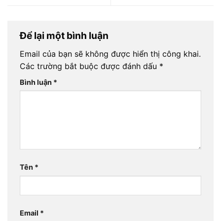
Để lại một bình luận
Email của bạn sẽ không được hiển thị công khai.
Các trường bắt buộc được đánh dấu
*
Bình luận
*
Tên
*
Email
*