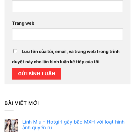
Trang web
Lưu tên của tôi, email, và trang web trong trình
duyệt này cho lần bình luận kế tiếp của tôi.
BÀI VIẾT MỚI
Linh Miu – Hotgirl gây bão MXH với loạt hình
ảnh quyến rũ
Không