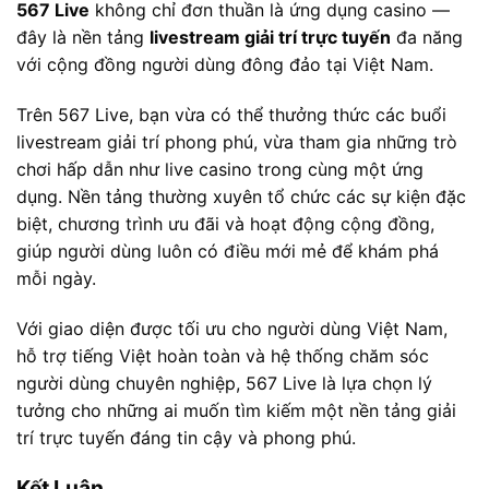
567 Live
không chỉ đơn thuần là ứng dụng casino —
đây là nền tảng
livestream giải trí trực tuyến
đa năng
với cộng đồng người dùng đông đảo tại Việt Nam.
Trên 567 Live, bạn vừa có thể thưởng thức các buổi
livestream giải trí phong phú, vừa tham gia những trò
chơi hấp dẫn như live casino trong cùng một ứng
dụng. Nền tảng thường xuyên tổ chức các sự kiện đặc
biệt, chương trình ưu đãi và hoạt động cộng đồng,
giúp người dùng luôn có điều mới mẻ để khám phá
mỗi ngày.
Với giao diện được tối ưu cho người dùng Việt Nam,
hỗ trợ tiếng Việt hoàn toàn và hệ thống chăm sóc
người dùng chuyên nghiệp, 567 Live là lựa chọn lý
tưởng cho những ai muốn tìm kiếm một nền tảng giải
trí trực tuyến đáng tin cậy và phong phú.
Kết Luận