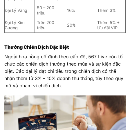
50 – 200
Đại Lý Vàng
16%
Thêm 3%
triệu
Đại Lý Kim
Trên 200
Thêm 5% +
20%
Cương
triệu
Ưu đãi VIP
Thưởng Chiến Dịch Đặc Biệt
Ngoài hoa hồng cố định theo cấp độ, 567 Live còn tổ
chức các chiến dịch thưởng theo mùa và sự kiện đặc
biệt. Các đại lý đạt chỉ tiêu trong chiến dịch có thể
nhận thêm từ 3% – 10% doanh thu tháng, tùy theo quy
mô và phạm vi chiến dịch.