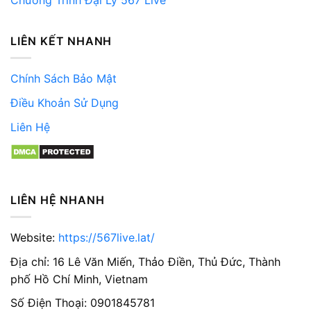
Chương Trình Đại Lý 567 Live
LIÊN KẾT NHANH
Chính Sách Bảo Mật
Điều Khoản Sử Dụng
Liên Hệ
LIÊN HỆ NHANH
Website:
https://567live.lat/
Địa chỉ: 16 Lê Văn Miến, Thảo Điền, Thủ Đức, Thành
phố Hồ Chí Minh, Vietnam
Số Điện Thoại: 0901845781