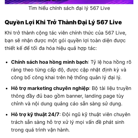
Tìm hiểu chính sách đại lý 567 Live
Quyền Lợi Khi Trở Thành Đại Lý 567 Live
Khi trở thành cộng tác viên chính thức của 567 Live,
bạn sẽ nhận được một gói quyền lợi toàn diện được
thiết kế để tối đa hóa hiệu quả hợp tác:
Chính sách hoa hồng minh bạch
: Tỷ lệ hoa hồng rõ
ràng theo từng cấp độ, được cập nhật định kỳ và
công bố công khai trên hệ thống quản lý đại lý.
Hỗ trợ marketing chuyên nghiệp
: Bộ tài liệu truyền
thông đầy đủ bao gồm banner, landing page tùy
chỉnh và nội dung quảng cáo sẵn sàng sử dụng.
Hỗ trợ kỹ thuật 24/7
: Đội ngũ kỹ thuật viên chuyên
trách sẵn sàng hỗ trợ xử lý mọi vấn đề phát sinh
trong quá trình vận hành.