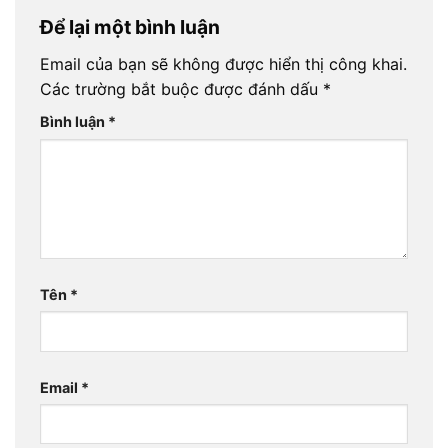
Để lại một bình luận
Email của bạn sẽ không được hiển thị công khai.
Các trường bắt buộc được đánh dấu
*
Bình luận
*
Tên
*
Email
*