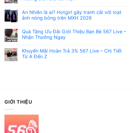
ở
Linh
Không
Miu
có
An Nhiên là ai? Hotgirl gây tranh cãi với loạt
–
bình
Hotgirl
luận
ảnh nóng bỏng trên MXH 2026
gây
ở
bão
Khuyến
Không
MXH
Mãi
có
Quà Tặng Ưu Đãi Giới Thiệu Bạn Bè 567 Live –
với
Rút
bình
loạt
Tiền
luận
Nhận Thưởng Ngay
hình
Lần
ở
ảnh
Đầu
An
Không
quyến
567
Nhiên
có
Khuyến Mãi Hoàn Trả 3% 567 Live – Chi Tiết
rũ
Live
là
bình
–
ai?
luận
Từ A Đến Z
Hướng
Hotgirl
ở
Dẫn
gây
Quà
Không
&
tranh
Tặng
có
Điều
cãi
Ưu
bình
Kiện
với
Đãi
luận
loạt
Giới
ở
ảnh
Thiệu
Khuyến
nóng
Bạn
Mãi
bỏng
Bè
Hoàn
trên
567
Trả
MXH
Live
3%
GIỚI THIỆU
2026
–
567
Nhận
Live
Thưởng
–
Ngay
Chi
Tiết
Từ
A
Đến
Z