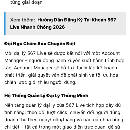
từng giai đoạn
Xem thêm:
Hướng Dẫn Đăng Ký Tài Khoản 567
Live Nhanh Chóng 2026
Đội Ngũ Chăm Sóc Chuyên Biệt
Mỗi đại lý 567 Live sẽ được kết nối với một Account
Manager – người đồng hành xuyên suốt hành trình hợp
tác. Account Manager sẽ hỗ trợ đại lý lập kế hoạch
phát triển, giải quyết vấn đề phát sinh và tối ưu hóa
chiến lược giới thiệu người dùng.
Hệ Thống Quản Lý Đại Lý Thông Minh
Nền tảng quản lý đại lý của 567 Live tích hợp đầy đủ
tính năng: theo dõi lượt click, chuyển đổi người dùng,
doanh thu theo ngày/tuần/tháng và báo cáo hoa hồng
chi tiết – tất cả trong một giao diện trực quan, dễ sử