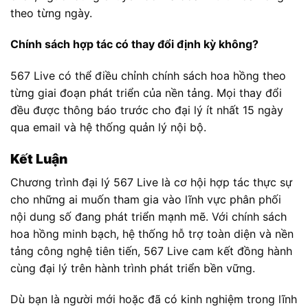
theo từng ngày.
Chính sách hợp tác có thay đổi định kỳ không?
567 Live có thể điều chỉnh chính sách hoa hồng theo
từng giai đoạn phát triển của nền tảng. Mọi thay đổi
đều được thông báo trước cho đại lý ít nhất 15 ngày
qua email và hệ thống quản lý nội bộ.
Kết Luận
Chương trình đại lý 567 Live là cơ hội hợp tác thực sự
cho những ai muốn tham gia vào lĩnh vực phân phối
nội dung số đang phát triển mạnh mẽ. Với chính sách
hoa hồng minh bạch, hệ thống hỗ trợ toàn diện và nền
tảng công nghệ tiên tiến, 567 Live cam kết đồng hành
cùng đại lý trên hành trình phát triển bền vững.
Dù bạn là người mới hoặc đã có kinh nghiệm trong lĩnh