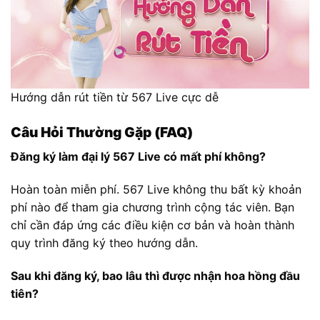
Hướng dẫn rút tiền từ 567 Live cực dễ
Câu Hỏi Thường Gặp (FAQ)
Đăng ký làm đại lý 567 Live có mất phí không?
Hoàn toàn miễn phí. 567 Live không thu bất kỳ khoản
phí nào để tham gia chương trình cộng tác viên. Bạn
chỉ cần đáp ứng các điều kiện cơ bản và hoàn thành
quy trình đăng ký theo hướng dẫn.
Sau khi đăng ký, bao lâu thì được nhận hoa hồng đầu
tiên?