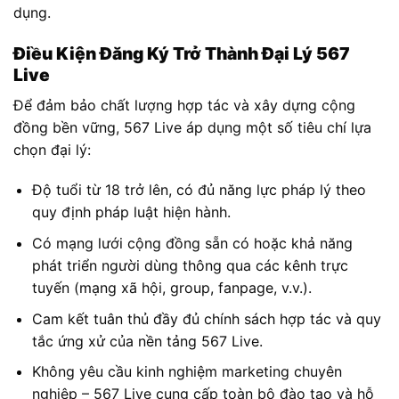
dụng.
Điều Kiện Đăng Ký Trở Thành Đại Lý 567
Live
Để đảm bảo chất lượng hợp tác và xây dựng cộng
đồng bền vững, 567 Live áp dụng một số tiêu chí lựa
chọn đại lý:
Độ tuổi từ 18 trở lên, có đủ năng lực pháp lý theo
quy định pháp luật hiện hành.
Có mạng lưới cộng đồng sẵn có hoặc khả năng
phát triển người dùng thông qua các kênh trực
tuyến (mạng xã hội, group, fanpage, v.v.).
Cam kết tuân thủ đầy đủ chính sách hợp tác và quy
tắc ứng xử của nền tảng 567 Live.
Không yêu cầu kinh nghiệm marketing chuyên
nghiệp – 567 Live cung cấp toàn bộ đào tạo và hỗ