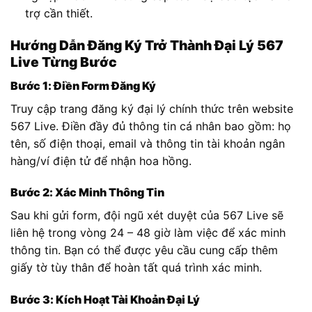
trợ cần thiết.
Hướng Dẫn Đăng Ký Trở Thành Đại Lý 567
Live Từng Bước
Bước 1: Điền Form Đăng Ký
Truy cập trang đăng ký đại lý chính thức trên website
567 Live. Điền đầy đủ thông tin cá nhân bao gồm: họ
tên, số điện thoại, email và thông tin tài khoản ngân
hàng/ví điện tử để nhận hoa hồng.
Bước 2: Xác Minh Thông Tin
Sau khi gửi form, đội ngũ xét duyệt của 567 Live sẽ
liên hệ trong vòng 24 – 48 giờ làm việc để xác minh
thông tin. Bạn có thể được yêu cầu cung cấp thêm
giấy tờ tùy thân để hoàn tất quá trình xác minh.
Bước 3: Kích Hoạt Tài Khoản Đại Lý