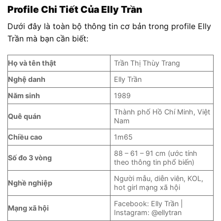
Profile Chi Tiết Của Elly Trần
Dưới đây là toàn bộ thông tin cơ bản trong profile Elly
Trần mà bạn cần biết:
Họ và tên thật
Trần Thị Thùy Trang
Nghệ danh
Elly Trần
Năm sinh
1989
Thành phố Hồ Chí Minh, Việt
Quê quán
Nam
Chiều cao
1m65
88 – 61 – 91 cm (ước tính
Số đo 3 vòng
theo thông tin phổ biến)
Người mẫu, diễn viên, KOL,
Nghề nghiệp
hot girl mạng xã hội
Facebook: Elly Trần |
Mạng xã hội
Instagram: @ellytran