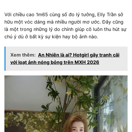
Với chiều cao 1m65 cùng số đo lý tưởng, Elly Trần sở
hữu một vóc dáng mà nhiều người mơ ước. Đây cũng
là một trong những lý do chính giúp cô luôn thu hút sự
chú ý dù ở bất kỳ sự kiện hay bộ ảnh nào.
Xem thêm:
An Nhiên là ai? Hotgirl gây tranh cãi
với loạt ảnh nóng bỏng trên MXH 2026