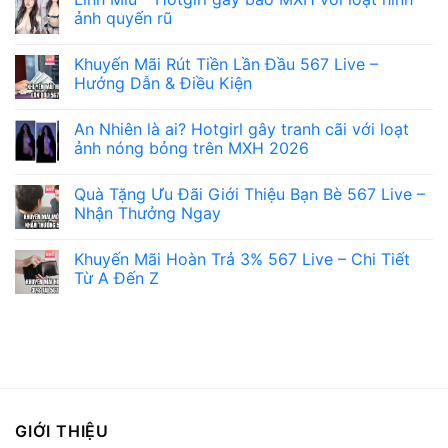
ảnh quyến rũ
Không
có
Khuyến Mãi Rút Tiền Lần Đầu 567 Live –
bình
luận
Hướng Dẫn & Điều Kiện
ở
Linh
Không
Miu
có
An Nhiên là ai? Hotgirl gây tranh cãi với loạt
–
bình
Hotgirl
luận
ảnh nóng bỏng trên MXH 2026
gây
ở
bão
Khuyến
Không
MXH
Mãi
có
Quà Tặng Ưu Đãi Giới Thiệu Bạn Bè 567 Live –
với
Rút
bình
loạt
Tiền
luận
Nhận Thưởng Ngay
hình
Lần
ở
ảnh
Đầu
An
Không
quyến
567
Nhiên
có
Khuyến Mãi Hoàn Trả 3% 567 Live – Chi Tiết
rũ
Live
là
bình
–
ai?
luận
Từ A Đến Z
Hướng
Hotgirl
ở
Dẫn
gây
Quà
Không
&
tranh
Tặng
có
Điều
cãi
Ưu
bình
Kiện
với
Đãi
luận
loạt
Giới
ở
ảnh
Thiệu
Khuyến
nóng
Bạn
Mãi
bỏng
Bè
Hoàn
trên
567
Trả
MXH
Live
3%
GIỚI THIỆU
2026
–
567
Nhận
Live