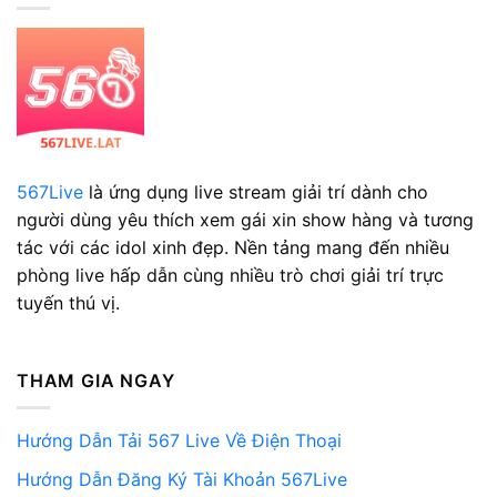
Thưởng
–
Ngay
Chi
Tiết
Từ
A
Đến
Z
567Live
là ứng dụng live stream giải trí dành cho
người dùng yêu thích xem gái xin show hàng và tương
tác với các idol xinh đẹp. Nền tảng mang đến nhiều
phòng live hấp dẫn cùng nhiều trò chơi giải trí trực
tuyến thú vị.
THAM GIA NGAY
Hướng Dẫn Tải 567 Live Về Điện Thoại
Hướng Dẫn Đăng Ký Tài Khoản 567Live