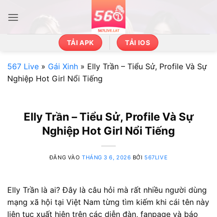
Bỏ
qua
nội
dung
TẢI APK
TẢI IOS
567 Live
»
Gái Xinh
»
Elly Trần – Tiểu Sử, Profile Và Sự
Nghiệp Hot Girl Nổi Tiếng
Elly Trần – Tiểu Sử, Profile Và Sự
Nghiệp Hot Girl Nổi Tiếng
ĐĂNG VÀO
THÁNG 3 6, 2026
BỞI
567LIVE
Elly Trần là ai? Đây là câu hỏi mà rất nhiều người dùng
mạng xã hội tại Việt Nam từng tìm kiếm khi cái tên này
liên tục xuất hiện trên các diễn đàn, fanpage và báo