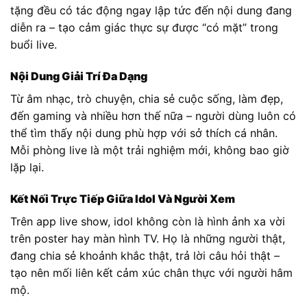
tặng đều có tác động ngay lập tức đến nội dung đang
diễn ra – tạo cảm giác thực sự được “có mặt” trong
buổi live.
Nội Dung Giải Trí Đa Dạng
Từ âm nhạc, trò chuyện, chia sẻ cuộc sống, làm đẹp,
đến gaming và nhiều hơn thế nữa – người dùng luôn có
thể tìm thấy nội dung phù hợp với sở thích cá nhân.
Mỗi phòng live là một trải nghiệm mới, không bao giờ
lặp lại.
Kết Nối Trực Tiếp Giữa Idol Và Người Xem
Trên app live show, idol không còn là hình ảnh xa vời
trên poster hay màn hình TV. Họ là những người thật,
đang chia sẻ khoảnh khắc thật, trả lời câu hỏi thật –
tạo nên mối liên kết cảm xúc chân thực với người hâm
mộ.