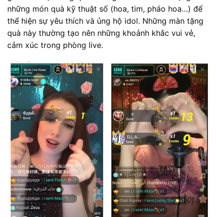
những món quà kỹ thuật số (hoa, tim, pháo hoa…) để
thể hiện sự yêu thích và ủng hộ idol. Những màn tặng
quà này thường tạo nên những khoảnh khắc vui vẻ,
cảm xúc trong phòng live.