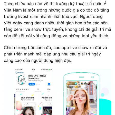
Theo nhiều báo cáo về thị trường kỹ thuật số châu Á,
Việt Nam là một trong những quốc gia có tốc độ tăng
trưởng livestream nhanh nhất khu vực. Người dùng
Việt ngày càng dành nhiều thời gian hơn trên các nền
tảng xem live show trực tuyến, không chỉ để giải trí mà
còn để kết nối với cộng đồng và những idol yêu thích.
Chính trong bối cảnh đó, các app live show ra đời và
phát triển mạnh mẽ, đáp ứng nhu cầu giải trí ngày
càng cao của người dùng hiện đại.