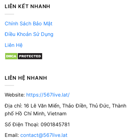
LIÊN KẾT NHANH
Chính Sách Bảo Mật
Điều Khoản Sử Dụng
Liên Hệ
LIÊN HỆ NHANH
Website:
https://567live.lat/
Địa chỉ: 16 Lê Văn Miến, Thảo Điền, Thủ Đức, Thành
phố Hồ Chí Minh, Vietnam
Số Điện Thoại: 0901845781
Email:
contact@567live.lat