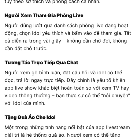
tùy theo sở thích và phong cách cá nhân.
Người Xem Tham Gia Phòng Live
Người dùng lướt qua danh sách phòng live đang hoạt
động, chọn idol yêu thích và bấm vào để tham gia. Tất
cả diễn ra trong vài giây – không cần chờ đợi, không
cần đặt chỗ trước.
Tương Tác Trực Tiếp Qua Chat
Người xem gõ bình luận, đặt câu hỏi và idol có thể
đọc, trả lời ngay trực tiếp. Đây chính là yếu tố khiến
app live show khác biệt hoàn toàn so với xem TV hay
video thông thường – bạn thực sự có thể “nói chuyện”
với idol của mình.
Tặng Quà Ảo Cho Idol
Một trong những tính năng nổi bật của app livestream
giải trí là hệ thống quà ảo. Người xem có thể tặng