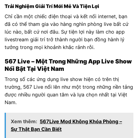
Trải Nghiệm Giải Trí Mới Mẻ Và Tiện Lợi
Chỉ cần một chiếc điện thoại và kết nối internet, bạn
đã có thể tham gia vào hàng nghìn phòng live bất cứ
lúc nào, bất cứ nơi đâu. Sự tiện lợi này làm cho app
livestream giải trí trở thành người bạn đồng hành lý
tưởng trong mọi khoảnh khắc rảnh rỗi.
567 Live – Một Trong Những App Live Show
Nổi Bật Tại Việt Nam
Trong số các ứng dụng live show hiện có trên thị
trường, 567 Live nổi lên như một trong những nền tảng
được nhiều người quan tâm và lựa chọn nhất tại Việt
Nam.
Xem thêm:
567Live Mod Không Khóa Phòng –
Sự Thật Bạn Cần Biết